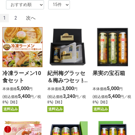
1
2
次へ
冷凍ラーメン10
紀州梅グラッセ
果実の宝石箱
食セット
＆梅みつセット
（Ａ）
5,000
3,000
5,000
本体価格
円
本体価格
円
本体価格
円
5,400
3,240
5,400
(税込価格
円／税
(税込価格
円／税
(税込価格
円／税
8%)【軽】
8%)【軽】
8%)【軽】
送料込み
送料込み
送料込み