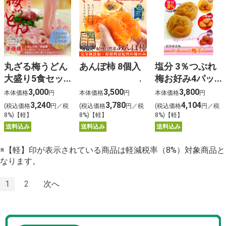
丸ざる梅うどん
あんぽ柿 8個入
塩分 3％つぶれ
大盛り5食セッ
梅お好み4パッ
ト
クセット
3,000
3,500
3,800
本体価格
円
本体価格
円
本体価格
円
3,240
3,780
4,104
(税込価格
円／税
(税込価格
円／税
(税込価格
円／税
8%)【軽】
8%)【軽】
8%)【軽】
送料込み
送料込み
送料込み
※【軽】印が表示されている商品は軽減税率（8%）対象商品と
なります。
1
2
次へ