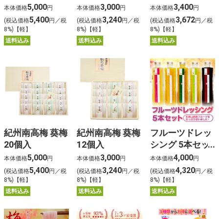
ット
セット
5,000
3,000
3,400
本体価格
円
本体価格
円
本体価格
円
5,400
3,240
3,672
(税込価格
円／税
(税込価格
円／税
(税込価格
円／税
8%)【軽】
8%)【軽】
8%)【軽】
送料込み
送料込み
送料込み
紀州南高梅 葵梅
紀州南高梅 葵梅
フルーツドレッ
20個入
12個入
シング 5本セッ
ト
5,000
3,000
4,000
本体価格
円
本体価格
円
本体価格
円
5,400
3,240
4,320
(税込価格
円／税
(税込価格
円／税
(税込価格
円／税
8%)【軽】
8%)【軽】
8%)【軽】
送料込み
送料込み
送料込み