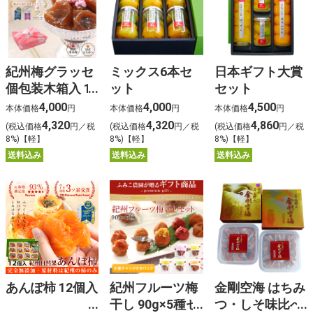
紀州梅グラッセ
ミックス6本セ
日本ギフト大賞
個包装木箱入 12
ット
セット
粒
4,000
4,000
4,500
本体価格
円
本体価格
円
本体価格
円
4,320
4,320
4,860
(税込価格
円／税
(税込価格
円／税
(税込価格
円／税
8%)【軽】
8%)【軽】
8%)【軽】
送料込み
送料込み
送料込み
あんぽ柿 12個入
紀州フルーツ梅
金剛空海 はちみ
干し 90g×5種セ
つ・しそ味比べ