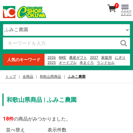
0
メニュー
カテゴリ
2026
NIKE
農産ギフト
2027
家庭用
にぎり
人気のキーワード
2025
オードブル
本まぐろ
ランドセル
生石高原 たまご
紀州南高梅
魚屋のにぎり
贈答用
ファミリーセット
寿司
米
果物
トップ
全商品
和歌山県商品
ふみこ農園
オークワプレミアム
2023
和歌山県商品 | ふみこ農園
18
件
の商品がみつかりました。
並べ替え
表示件数