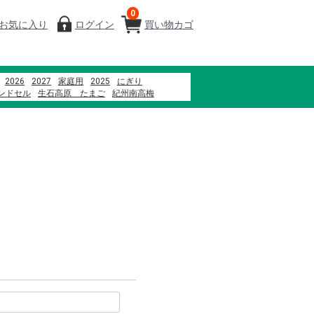
0
お気に入り
ログイン
買い物カゴ
2026
2027
家庭用
2025
にぎり
ンドセル
生石高原 たまご
紀州南高梅
ぐろ
寿司
ファミリーセット
贈答用
米
メロン