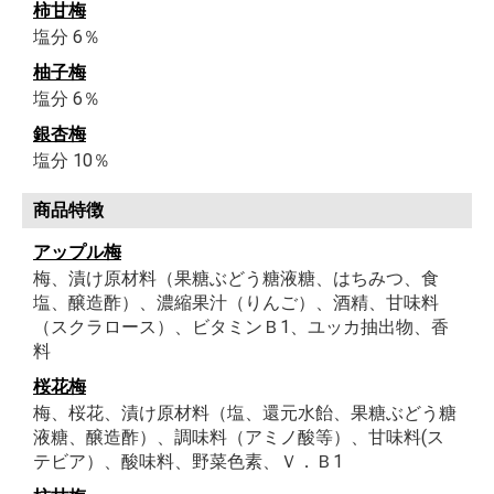
柿甘梅
塩分 6％
柚子梅
塩分 6％
銀杏梅
塩分 10％
商品特徴
アップル梅
梅、漬け原材料（果糖ぶどう糖液糖、はちみつ、食
塩、醸造酢）、濃縮果汁（りんご）、酒精、甘味料
（スクラロース）、ビタミンＢ1、ユッカ抽出物、香
料
桜花梅
梅、桜花、漬け原材料（塩、還元水飴、果糖ぶどう糖
液糖、醸造酢）、調味料（アミノ酸等）、甘味料(ス
テビア）、酸味料、野菜色素、Ｖ．Ｂ1