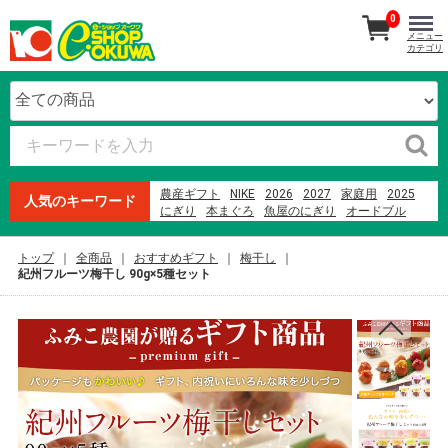
0
メニュー
カテゴリ
農産ギフト
NIKE
2026
2027
家庭用
2025
人気のキーワード
にぎり
本まぐろ
魚屋のにぎり
オードブル
ランドセル
紀州南高梅
生石高原 たまご
ファミリーセット
寿司
贈答用
ウイスキー
米
トップ
全商品
おすすめギフト
梅干し
メロン
オークワプレミアム
紀州フルーツ梅干し 90g×5種セット