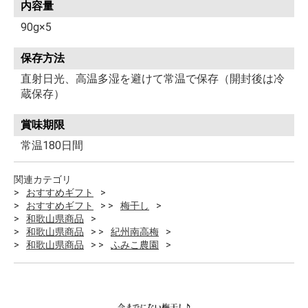
内容量
90g×5
保存方法
直射日光、高温多湿を避けて常温で保存（開封後は冷
蔵保存）
賞味期限
常温180日間
関連カテゴリ
おすすめギフト
おすすめギフト
梅干し
和歌山県商品
和歌山県商品
紀州南高梅
和歌山県商品
ふみこ農園