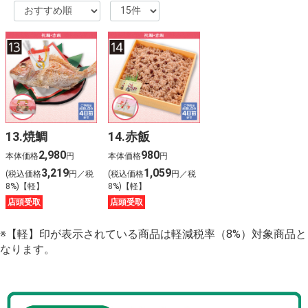
13.焼鯛
14.赤飯
2,980
980
本体価格
円
本体価格
円
3,219
1,059
(税込価格
円／税
(税込価格
円／税
8%)【軽】
8%)【軽】
店頭受取
店頭受取
※【軽】印が表示されている商品は軽減税率（8%）対象商品と
なります。