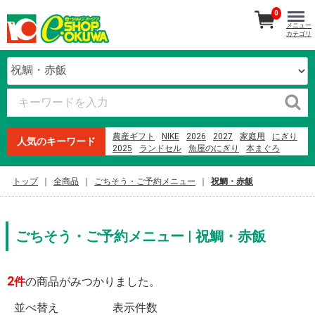
0
メニュー
カテゴリ
農産ギフト
NIKE
2026
2027
家庭用
にぎり
人気のキーワード
2025
ランドセル
魚屋のにぎり
本まぐろ
生石高原 たまご
紀州南高梅
オードブル
寿司
贈答用
ファミリーセット
米
トップ
全商品
ごちそう・ご予約メニュー
祝鯛・赤飯
オークワプレミアム
2023
お寿司
ごちそう・ご予約メニュー | 祝鯛・赤飯
2
件
の商品がみつかりました。
並べ替え
表示件数