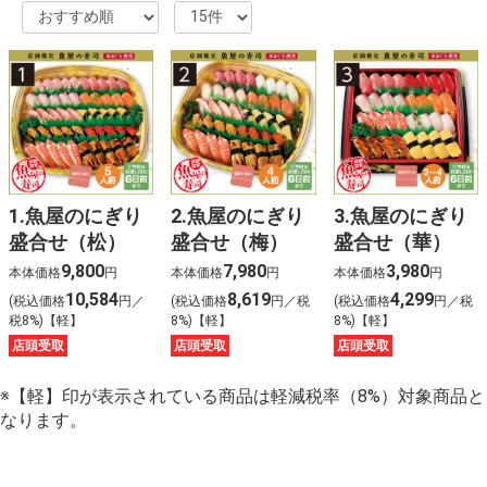
1.魚屋のにぎり
2.魚屋のにぎり
3.魚屋のにぎり
盛合せ（松）
盛合せ（梅）
盛合せ（華）
9,800
7,980
3,980
本体価格
円
本体価格
円
本体価格
円
10,584
8,619
4,299
(税込価格
円／
(税込価格
円／税
(税込価格
円／税
税8%)【軽】
8%)【軽】
8%)【軽】
店頭受取
店頭受取
店頭受取
※【軽】印が表示されている商品は軽減税率（8%）対象商品と
なります。