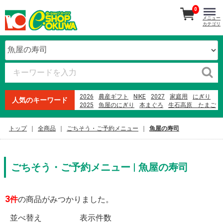
0
メニュー
カテゴリ
2026
農産ギフト
NIKE
2027
家庭用
にぎり
人気のキーワード
2025
魚屋のにぎり
本まぐろ
生石高原 たまご
紀州南高梅
ランドセル
オードブル
贈答用
ファミリーセット
寿司
米
果物
トップ
全商品
ごちそう・ご予約メニュー
魚屋の寿司
オークワプレミアム
2023
ごちそう・ご予約メニュー | 魚屋の寿司
3
件
の商品がみつかりました。
並べ替え
表示件数