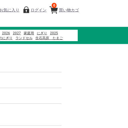
0
お気に入り
ログイン
買い物カゴ
2026
2027
家庭用
にぎり
2025
のにぎり
ランドセル
生石高原 たまご
高梅
寿司
ファミリーセット
ウイスキー
ン
2022