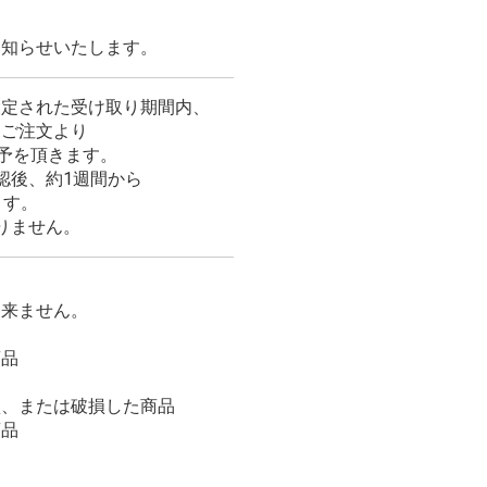
お知らせいたします。
設定された受け取り期間内、
はご注文より
猶予を頂きます。
認後、約1週間から
ます。
りません。
出来ません。
商品
損、または破損した商品
商品