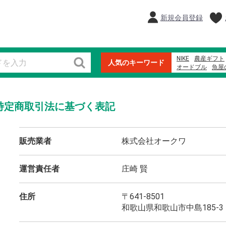
新規会員登録
NIKE
農産ギフト
人気のキーワード
オードブル
魚屋
本まぐろ
紀州南
贈答用
米
メロ
特定商取引法に基づく表記
販売業者
株式会社オークワ
運営責任者
庄崎 賢
住所
〒641-8501
和歌山県和歌山市中島185-3