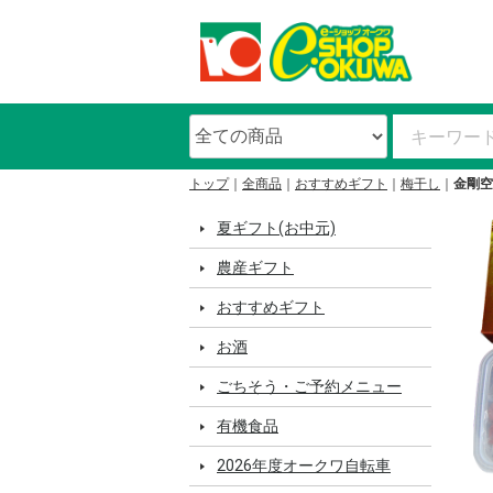
トップ
全商品
おすすめギフト
梅干し
金剛空
夏ギフト(お中元)
農産ギフト
おすすめギフト
お酒
ごちそう・ご予約メニュー
有機食品
2026年度オークワ自転車