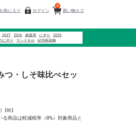
0
お気に入り
ログイン
買い物カゴ
2027
2026
家庭用
にぎり
2025
のにぎり
ランドセル
紀州南高梅
本まぐろ
ファミリーセット
寿司
贈答用
メロン
オークワプレミアム
ちみつ・しそ味比べセッ
) 【軽】
いる商品は軽減税率（8%）対象商品と