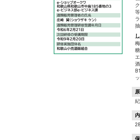
ク
等
ラ
抽
し
梅
糖
エ
酒
B
ッ
原
紀
内
2
保