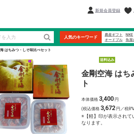
新規会員登録
農産ギフト
NIKE
人気のキーワード
オードブル
魚屋
生石高原 たまご
海 はちみつ・しそ味比べセット
ウイスキー
米
送料込み
金剛空海 は
ト
3,400
本体価格
円
3,672
(税込価格
円／税8%
※【軽】印が表示されて
なります。