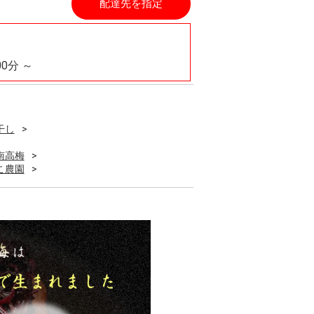
配達先を指定
00分 ～
干し
南高梅
こ農園