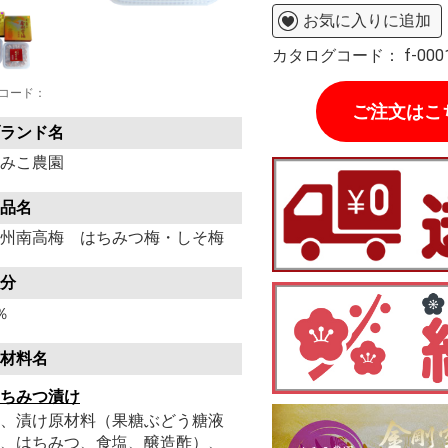
お気に入りに追加
カタログコード：
f-000
コード：
ご注文はこ
ランド名
みこ農園
品名
州南高梅 はちみつ梅・しそ梅
分
％
材料名
ちみつ漬け
、漬け原材料（果糖ぶどう糖液
、はちみつ、食塩、醸造酢）、