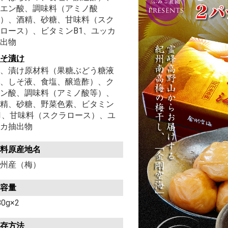
エン酸、調味料（アミノ酸
）、酒精、砂糖、甘味料（スク
ロース）、ビタミンB1、ユッカ
出物
そ漬け
、漬け原材料（果糖ぶどう糖液
、しそ液、食塩、醸造酢）、ク
ン酸、調味料（アミノ酸等）、
精、砂糖、野菜色素、ビタミン
1、甘味料（スクラロース）、ユ
カ抽出物
料原産地名
州産（梅）
容量
80g×2
存方法