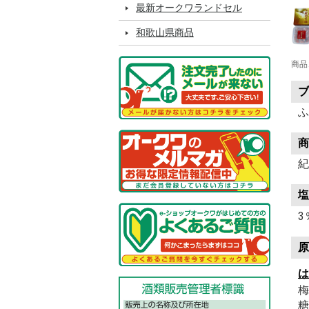
最新オークワランドセル
和歌山県商品
商品
ブ
ふ
商
紀
塩
3
原
は
梅
糖