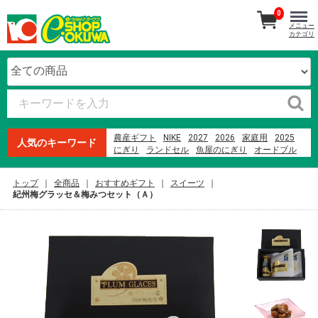
0
メニュー
カテゴリ
農産ギフト
NIKE
2027
2026
家庭用
2025
人気のキーワード
にぎり
ランドセル
魚屋のにぎり
オードブル
紀州南高梅
生石高原 たまご
本まぐろ
ファミリーセット
寿司
贈答用
ウイスキー
米
トップ
全商品
おすすめギフト
スイーツ
メロン
オークワプレミアム
紀州梅グラッセ＆梅みつセット（Ａ）