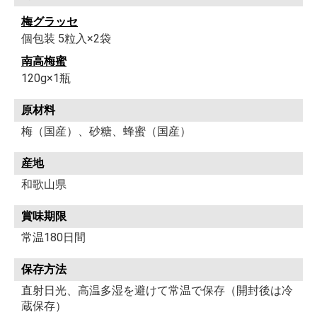
梅グラッセ
個包装 5粒入×2袋
南高梅蜜
120g×1瓶
原材料
梅（国産）、砂糖、蜂蜜（国産）
産地
和歌山県
賞味期限
常温180日間
保存方法
直射日光、高温多湿を避けて常温で保存（開封後は冷
蔵保存）