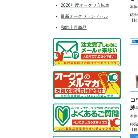
2026年度オークワ自転車
本体
(税
最新オークワランドセル
【軽
和歌山県商品
コ
豚
1k
本体
(税
【軽