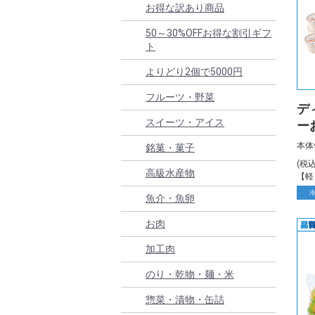
お得な訳あり商品
50～30%OFFお得な割引ギフ
ト
よりどり2個で5000円
フルーツ・野菜
デ
スイーツ・アイス
ー
（大
本体
銘菓・菓子
(税
高級水産物
【軽
魚介・魚卵
お肉
加工肉
のり・乾物・麺・米
惣菜・漬物・缶詰