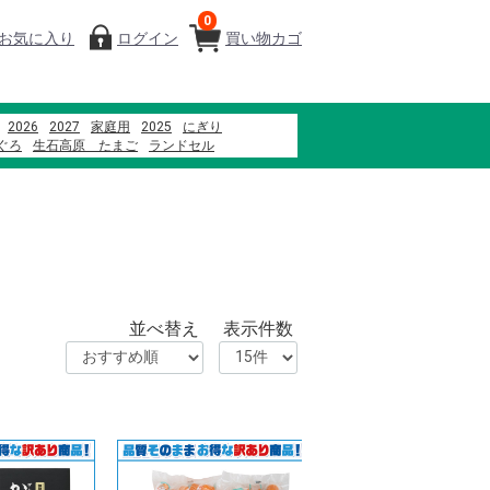
0
お気に入り
ログイン
買い物カゴ
2026
2027
家庭用
2025
にぎり
ぐろ
生石高原 たまご
ランドセル
州南高梅
寿司
ファミリーセット
贈答用
米
お寿司
並べ替え
表示件数