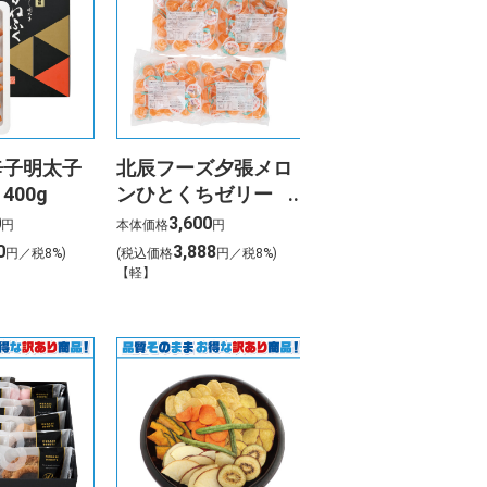
辛子明太子
北辰フーズ夕張メロ
400g
ンひとくちゼリー
MM-100A
0
3,600
円
本体価格
円
0
3,888
円／税8%)
(税込価格
円／税8%)
【軽】