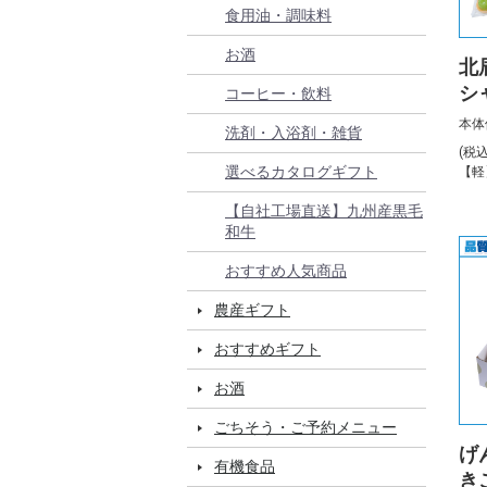
食用油・調味料
お酒
北
シ
コーヒー・飲料
ひ
本体
洗剤・入浴剤・雑貨
10
(税
選べるカタログギフト
【軽
【自社工場直送】九州産黒毛
和牛
おすすめ人気商品
農産ギフト
おすすめギフト
お酒
ごちそう・ご予約メニュー
げ
有機食品
き