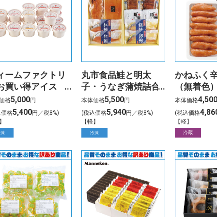
ィームファクトリ
丸市食品鮭と明太
かねふく
お買い得アイス
子・うなぎ蒲焼詰合
（無着色）
）20個OKDA-20
せ
5,000
5,500
4,50
価格
円
本体価格
円
本体価格
5,400
5,940
4,86
込価格
円／税8%)
(税込価格
円／税8%)
(税込価格
】
【軽】
【軽】
冷蔵
冷凍
冷凍