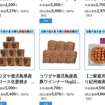
以上HSKS-4
詰J9GB
2,200
5,000
2,75
価格
円
本体価格
円
本体価格
2,376
5,400
2,97
込価格
円／税8%)
(税込価格
円／税8%)
(税込価格
】
【軽】
【軽】
冷凍
ワダヤ鹿児島県産
コワダヤ鹿児島産黒
【ご家庭
ロース生姜焼き
豚ウインナー1kg以
り紀州南
gY-50O
上W-47O
つ梅WAU8
5,000
4,700
4,50
価格
円
本体価格
円
本体価格
5,400
5,076
4,86
込価格
円／税8%)
(税込価格
円／税8%)
(税込価格
】
【軽】
【軽】
冷凍
冷凍