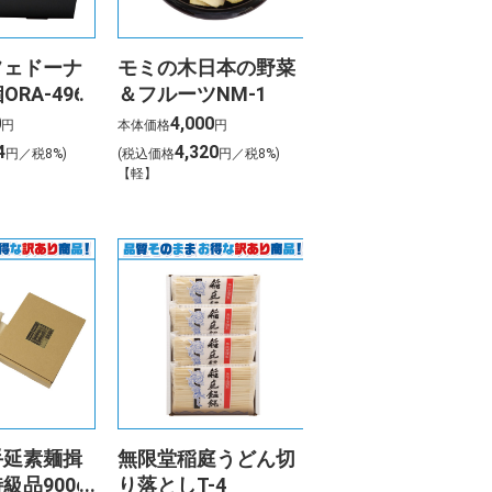
フェドーナ
モミの木日本の野菜
ORA-496
＆フルーツNM-1
0
4,000
円
本体価格
円
4
4,320
円／税8%)
(税込価格
円／税8%)
【軽】
手延素麺揖
無限堂稲庭うどん切
級品900g
り落としT-4