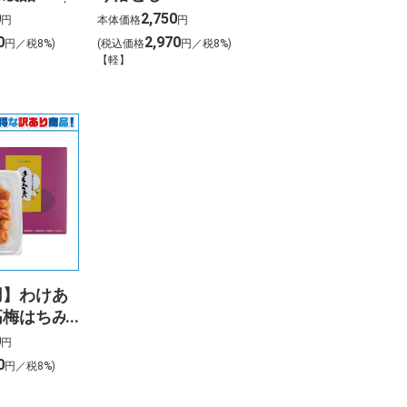
0
2,750
円
本体価格
円
0
2,970
円／税8%)
(税込価格
円／税8%)
【軽】
用】わけあ
高梅はちみ
00
0
円
0
円／税8%)