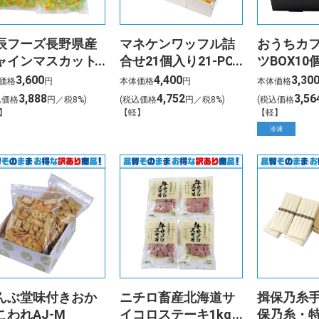
辰フーズ長野県産
マネケンワッフル詰
おうちカ
ャインマスカット
合せ21個入り21-PCG
ツBOX10個
とくちゼリーMS-
3,600
4,400
3,30
価格
円
本体価格
円
本体価格
0A
3,888
4,752
3,56
込価格
円／税8%)
(税込価格
円／税8%)
(税込価格
】
【軽】
【軽】
冷凍
んぶ堂味付きおか
ニチロ畜産北海道サ
揖保乃糸
こわれAJ-M
イコロステーキ1kg
保乃糸・特