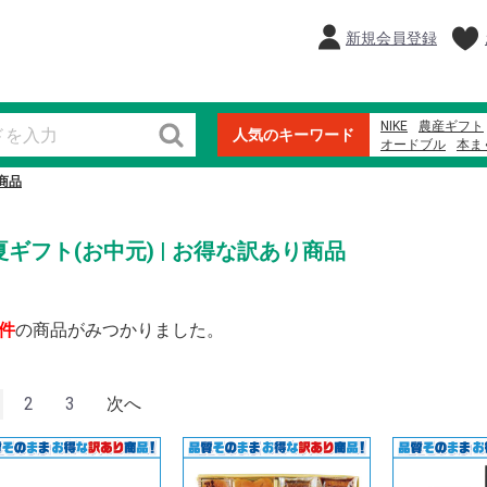
新規会員登録
NIKE
農産ギフト
人気のキーワード
オードブル
本ま
魚屋のにぎり
紀
商品
2023
ウイスキー
夏ギフト(お中元) | お得な訳あり商品
件
の商品がみつかりました。
2
3
次へ