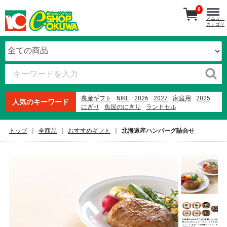
0
メニュー
カテゴリ
農産ギフト
NIKE
2026
2027
家庭用
2025
人気のキーワード
にぎり
魚屋のにぎり
ランドセル
生石高原 たまご
紀州南高梅
オードブル
本まぐろ
寿司
ファミリーセット
贈答用
トップ
全商品
おすすめギフト
北海道産ハンバーグ詰合せ
ウイスキー
2023
米
メロン