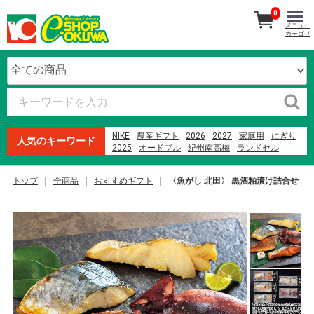
0
メニュー
カテゴリ
NIKE
農産ギフト
2026
2027
家庭用
にぎり
人気のキーワード
2025
オードブル
紀州南高梅
ランドセル
生石高原 たまご
魚屋のにぎり
本まぐろ
寿司
ファミリーセット
贈答用
ウイスキー
米
トップ
全商品
おすすめギフト
〈魚がし 北田〉 黒酒粕漬け詰合せ
メロン
2023