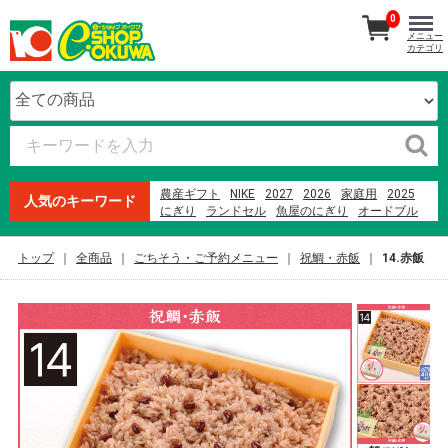
0
メニュー
カテゴリ
農産ギフト
NIKE
2027
2026
家庭用
2025
人気のキーワード
にぎり
ランドセル
魚屋のにぎり
オードブル
紀州南高梅
生石高原 たまご
本まぐろ
ファミリーセット
寿司
贈答用
ウイスキー
米
トップ
全商品
ごちそう・ご予約メニュー
祝鯛・赤飯
14.赤飯
メロン
オークワプレミアム