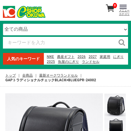
0
メニュー
カテゴリ
NIKE
農産ギフト
2026
2027
家庭用
にぎり
人気のキーワード
2025
魚屋のにぎり
ランドセル
生石高原 たまご
紀州南高梅
オードブル
本まぐろ
寿司
ファミリーセット
贈答用
トップ
全商品
最新オークワランドセル
ウイスキー
米
2023
メロン
GAPトラディショナルチェックBLACK×BLUEGPR-24002