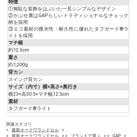
特徴
①無駄な装飾をはぶいた一見シンプルなデザイン
②かぶせ裏はGAPらしいトラディショナルなチェック
柄を採用
③エコ素材の撥水性・耐久性に優れたタフガード®ラ
イトを採用
マチ幅
約12.5cm
重さ
約1,200g
背カン
スイング背カン
サイズ（内寸）横×高さ×奥行き
横23×高30.5×マチ幅12.5cm
素材
タフガード®ライト
関連カテゴリ
最新オークワランドセル
最新オークワランドセル
ブランドで選ぶ
GAP