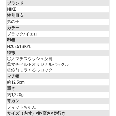
ブランド
NIKE
性別目安
男の子
カラー
ブラック/イエロー
型番
N20261BKYL
特徴
①大マチスウッシュ反射
②マチベルトオリジナルバックル
③錠前ミラくるっロック
マチ幅
約12.5cm
重さ
約1,220g
背カン
フィットちゃん
サイズ（内寸）横×高さ×奥行き