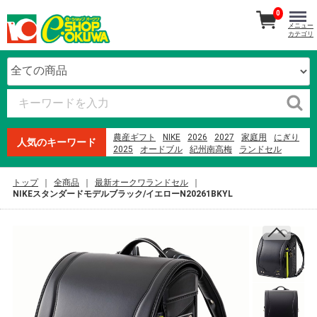
0
メニュー
カテゴリ
農産ギフト
NIKE
2026
2027
家庭用
にぎり
人気のキーワード
2025
オードブル
紀州南高梅
ランドセル
生石高原 たまご
魚屋のにぎり
本まぐろ
寿司
ファミリーセット
贈答用
ウイスキー
米
トップ
全商品
最新オークワランドセル
メロン
梅干し
NIKEスタンダードモデルブラック/イエローN20261BKYL