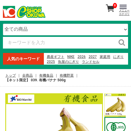
0
メニュー
カテゴリ
農産ギフト
NIKE
2026
2027
家庭用
にぎり
人気のキーワード
2025
魚屋のにぎり
ランドセル
生石高原 たまご
紀州南高梅
本まぐろ
オードブル
ファミリーセット
寿司
贈答用
トップ
全商品
有機食品
有機野菜
ウイスキー
米
メロン
2023
【ネット限定】 039. 有機バナナ 500g