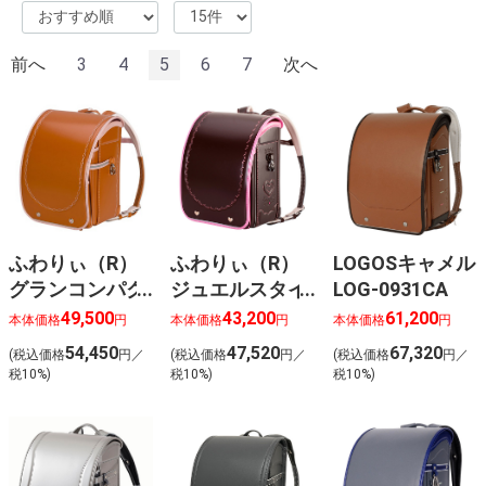
前へ
3
4
5
6
7
次へ
ふわりぃ（R）
ふわりぃ（R）
LOGOSキャメル
グランコンパク
ジュエルスタイ
LOG-0931CA
トキャメル×ピ
ルブラウン×パ
49,500
43,200
61,200
本体価格
円
本体価格
円
本体価格
円
ンクベージュ
ステルピンク
54,450
47,520
67,320
(税込価格
円／
(税込価格
円／
(税込価格
円／
05-09129
05-95963
税10%)
税10%)
税10%)