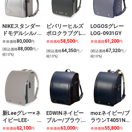
NIKEスタンダー
ビバリーヒルズ
LOGOSグレー
ドモデルシルバ
ポロクラブグレ
LOG-0931GY
ー/ブラック
ーBHC-0001GY
80,000
58,500
61,200
本体価格
円
本体価格
円
本体価格
円
N20261SVBK
88,000
(税込価格
円／
64,350
67,320
(税込価格
円／
(税込価格
円／
税10%)
税10%)
税10%)
新Leeグレー×ネ
EDWINネイビー
mozネイビー/ブ
イビーLEE-
ブルー/ブラウン
ラウンT4051NV
0002GYNV
T4101NV
62,100
63,000
55,800
本体価格
円
本体価格
円
本体価格
円