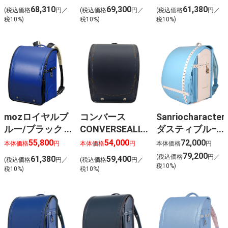
68,310
69,300
61,380
(税込価格
円／
(税込価格
円／
(税込価格
円／
税10%)
税10%)
税10%)
mozロイヤルブ
コンバース
Sanriocharacter
ルー/ブラック
CONVERSEALLSTAR（R）
ダスティブルー
T4051RBL
MODELデニム×
×パールホワイ
55,800
54,000
72,000
本体価格
円
本体価格
円
本体価格
円
キャメル
ト（シナモロー
79,200
(税込価格
円／
61,380
59,400
(税込価格
円／
(税込価格
円／
ル）
税10%)
税10%)
税10%)
1129DBL×PWH