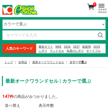
0
メニュー
カテゴリ
農産ギフト
NIKE
2026
2027
家庭用
2025
人気のキーワード
にぎり
ランドセル
魚屋のにぎり
オードブル
紀州南高梅
生石高原 たまご
本まぐろ
ファミリーセット
寿司
贈答用
ウイスキー
米
トップ
全商品
最新オークワランドセル
カラーで選ぶ
メロン
オークワプレミアム
最新オークワランドセル | カラーで選ぶ
147
件
の商品がみつかりました。
並べ替え
表示件数