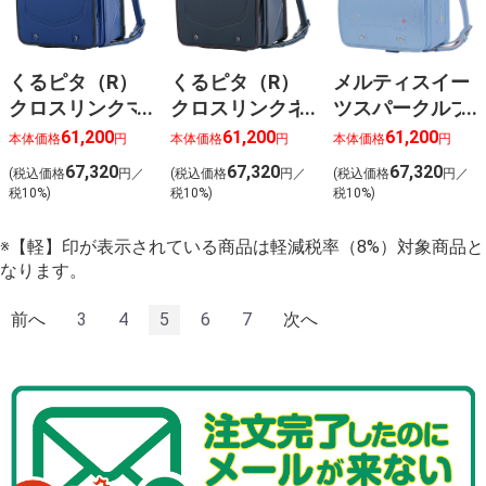
くるピタ（R）
くるピタ（R）
メルティスイー
クロスリンクマ
クロスリンクネ
ツスパークルブ
リンブラック
イビーブラウン
ルー
61,200
61,200
61,200
本体価格
円
本体価格
円
本体価格
円
1KH8680KMRBK
1KH8680KNVBR
1KE8684KSSPBL
67,320
67,320
67,320
(税込価格
円／
(税込価格
円／
(税込価格
円／
税10%)
税10%)
税10%)
※【軽】印が表示されている商品は軽減税率（8%）対象商品と
なります。
前へ
3
4
5
6
7
次へ