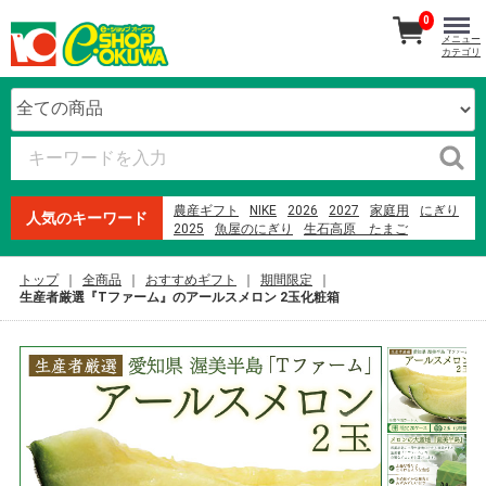
0
メニュー
カテゴリ
農産ギフト
NIKE
2026
2027
家庭用
にぎり
人気のキーワード
2025
魚屋のにぎり
生石高原 たまご
ランドセル
本まぐろ
オードブル
紀州南高梅
寿司
ファミリーセット
贈答用
ウイスキー
米
トップ
全商品
おすすめギフト
期間限定
2023
メロン
生産者厳選『Tファーム』のアールスメロン 2玉化粧箱